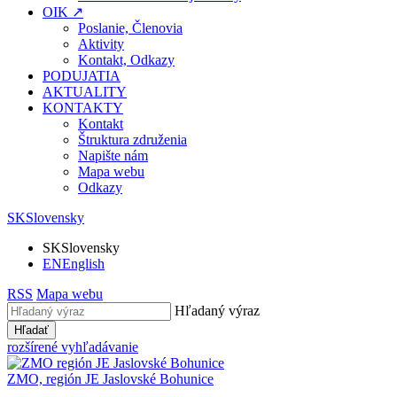
OIK ↗
Poslanie, Členovia
Aktivity
Kontakt, Odkazy
PODUJATIA
AKTUALITY
KONTAKTY
Kontakt
Štruktura združenia
Napište nám
Mapa webu
Odkazy
SK
Slovensky
SK
Slovensky
EN
English
RSS
Mapa webu
Hľadaný výraz
Hľadať
rozšírené vyhľadávanie
ZMO, región JE
Jaslovské Bohunice