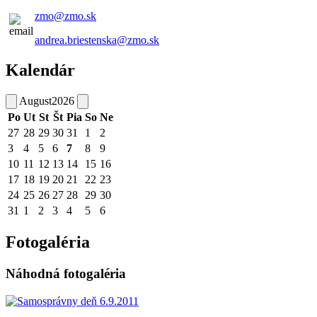
zmo@zmo.sk
andrea.briestenska@zmo.sk
Kalendár
August
2026
Po
Ut
St
Št
Pia
So
Ne
27
28
29
30
31
1
2
3
4
5
6
7
8
9
10
11
12
13
14
15
16
17
18
19
20
21
22
23
24
25
26
27
28
29
30
31
1
2
3
4
5
6
Fotogaléria
Náhodná fotogaléria