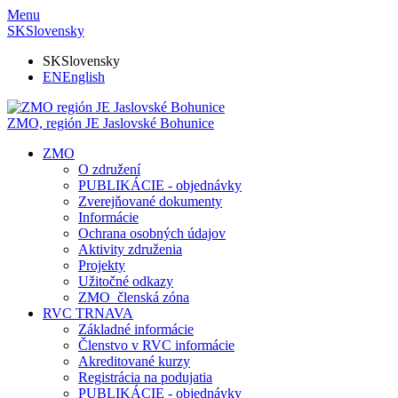
Menu
SK
Slovensky
SK
Slovensky
EN
English
ZMO, región JE
Jaslovské Bohunice
ZMO
O združení
PUBLIKÁCIE - objednávky
Zverejňované dokumenty
Informácie
Ochrana osobných údajov
Aktivity združenia
Projekty
Užitočné odkazy
ZMO_členská zóna
RVC TRNAVA
Základné informácie
Členstvo v RVC informácie
Akreditované kurzy
Registrácia na podujatia
PUBLIKÁCIE - objednávky