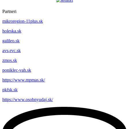
Partneri
mikroregion-11plus.sk
holeska.sk
galileo.sk
avs-rvc.sk
zmos.sk
poniklec-vah.sk
https://www.mpmas.sk/
pkfsk.sk
https://www.osobnyudaj.sk/