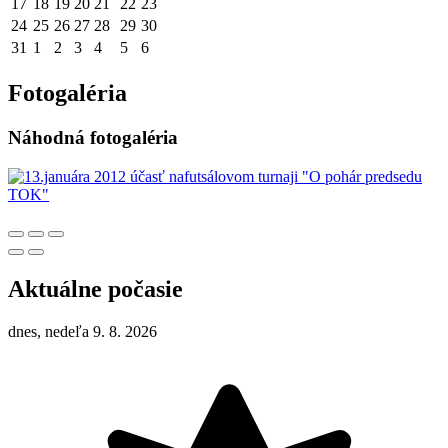
17
18
19
20
21
22
23
24
25
26
27
28
29
30
31
1
2
3
4
5
6
Fotogaléria
Náhodná fotogaléria
Aktuálne počasie
dnes, nedeľa 9. 8. 2026