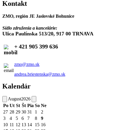
Kontakt
ZMO, región JE Jaslovské Bohunice
Sídlo združenia a kancelárie:
Ulica Paulínska 513/20, 917 00 TRNAVA
+ 421 905 399 636
zmo@zmo.sk
andrea.briestenska@zmo.sk
Kalendár
August
2026
Po
Ut
St
Št
Pia
So
Ne
27
28
29
30
31
1
2
3
4
5
6
7
8
9
10
11
12
13
14
15
16