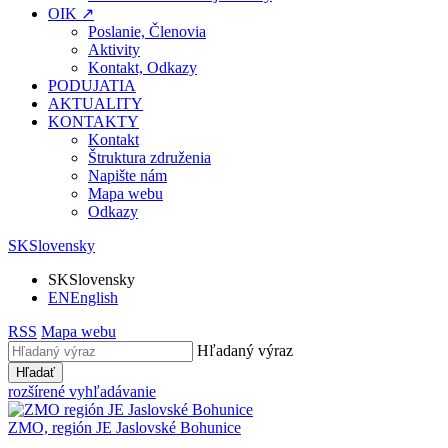
OIK ↗
Poslanie, Členovia
Aktivity
Kontakt, Odkazy
PODUJATIA
AKTUALITY
KONTAKTY
Kontakt
Štruktura združenia
Napište nám
Mapa webu
Odkazy
SK
Slovensky
SK
Slovensky
EN
English
RSS
Mapa webu
Hľadaný výraz
Hľadať
rozšírené vyhľadávanie
ZMO, región JE
Jaslovské Bohunice