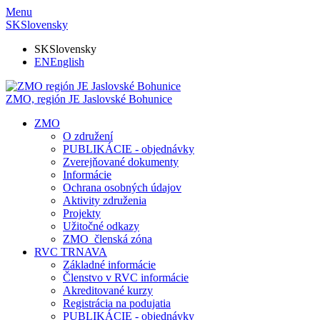
Menu
SK
Slovensky
SK
Slovensky
EN
English
ZMO, región JE
Jaslovské Bohunice
ZMO
O združení
PUBLIKÁCIE - objednávky
Zverejňované dokumenty
Informácie
Ochrana osobných údajov
Aktivity združenia
Projekty
Užitočné odkazy
ZMO_členská zóna
RVC TRNAVA
Základné informácie
Členstvo v RVC informácie
Akreditované kurzy
Registrácia na podujatia
PUBLIKÁCIE - objednávky