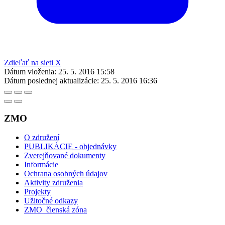
Zdieľať na sieti X
Dátum vloženia:
25. 5. 2016 15:58
Dátum poslednej aktualizácie:
25. 5. 2016 16:36
ZMO
O združení
PUBLIKÁCIE - objednávky
Zverejňované dokumenty
Informácie
Ochrana osobných údajov
Aktivity združenia
Projekty
Užitočné odkazy
ZMO_členská zóna