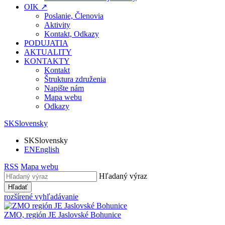
OIK ↗
Poslanie, Členovia
Aktivity
Kontakt, Odkazy
PODUJATIA
AKTUALITY
KONTAKTY
Kontakt
Štruktura združenia
Napište nám
Mapa webu
Odkazy
SK
Slovensky
SK
Slovensky
EN
English
RSS
Mapa webu
Hľadaný výraz
Hľadať
rozšírené vyhľadávanie
ZMO, región JE
Jaslovské Bohunice