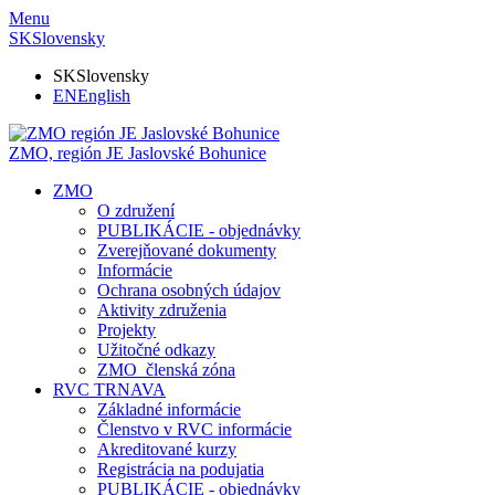
Menu
SK
Slovensky
SK
Slovensky
EN
English
ZMO, región JE
Jaslovské Bohunice
ZMO
O združení
PUBLIKÁCIE - objednávky
Zverejňované dokumenty
Informácie
Ochrana osobných údajov
Aktivity združenia
Projekty
Užitočné odkazy
ZMO_členská zóna
RVC TRNAVA
Základné informácie
Členstvo v RVC informácie
Akreditované kurzy
Registrácia na podujatia
PUBLIKÁCIE - objednávky