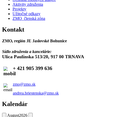
Aktivity združenia
Projekty
Užitočné odkazy
ZMO_členská zóna
Kontakt
ZMO, región JE Jaslovské Bohunice
Sídlo združenia a kancelárie:
Ulica Paulínska 513/20, 917 00 TRNAVA
+ 421 905 399 636
zmo@zmo.sk
andrea.briestenska@zmo.sk
Kalendár
August
2026