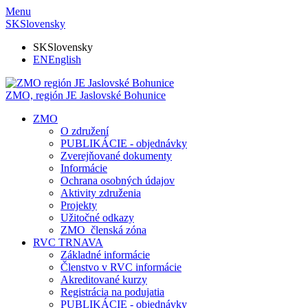
Menu
SK
Slovensky
SK
Slovensky
EN
English
ZMO, región JE
Jaslovské Bohunice
ZMO
O združení
PUBLIKÁCIE - objednávky
Zverejňované dokumenty
Informácie
Ochrana osobných údajov
Aktivity združenia
Projekty
Užitočné odkazy
ZMO_členská zóna
RVC TRNAVA
Základné informácie
Členstvo v RVC informácie
Akreditované kurzy
Registrácia na podujatia
PUBLIKÁCIE - objednávky