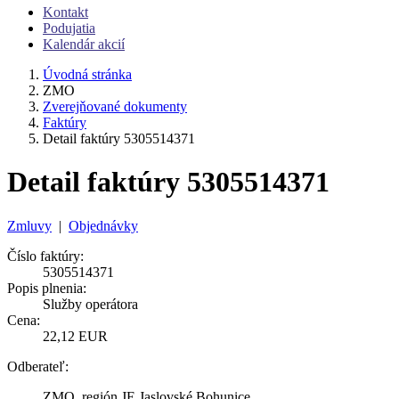
Kontakt
Podujatia
Kalendár akcií
Úvodná stránka
ZMO
Zverejňované dokumenty
Faktúry
Detail faktúry 5305514371
Detail faktúry 5305514371
Zmluvy
|
Objednávky
Číslo faktúry:
5305514371
Popis plnenia:
Služby operátora
Cena:
22,12 EUR
Odberateľ:
ZMO, región JE Jaslovské Bohunice