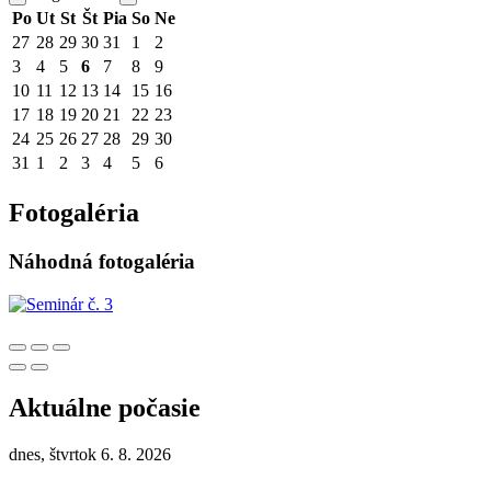
Po
Ut
St
Št
Pia
So
Ne
27
28
29
30
31
1
2
3
4
5
6
7
8
9
10
11
12
13
14
15
16
17
18
19
20
21
22
23
24
25
26
27
28
29
30
31
1
2
3
4
5
6
Fotogaléria
Náhodná fotogaléria
Aktuálne počasie
dnes, štvrtok 6. 8. 2026