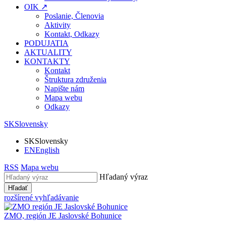
OIK ↗
Poslanie, Členovia
Aktivity
Kontakt, Odkazy
PODUJATIA
AKTUALITY
KONTAKTY
Kontakt
Štruktura združenia
Napište nám
Mapa webu
Odkazy
SK
Slovensky
SK
Slovensky
EN
English
RSS
Mapa webu
Hľadaný výraz
Hľadať
rozšírené vyhľadávanie
ZMO, región JE
Jaslovské Bohunice