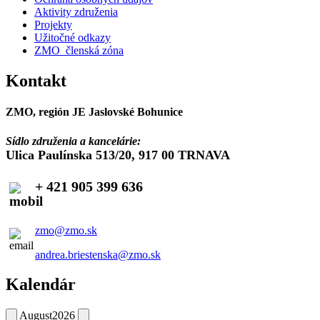
Aktivity združenia
Projekty
Užitočné odkazy
ZMO_členská zóna
Kontakt
ZMO, región JE Jaslovské Bohunice
Sídlo združenia a kancelárie:
Ulica Paulínska 513/20, 917 00 TRNAVA
+ 421 905 399 636
zmo@zmo.sk
andrea.briestenska@zmo.sk
Kalendár
August
2026