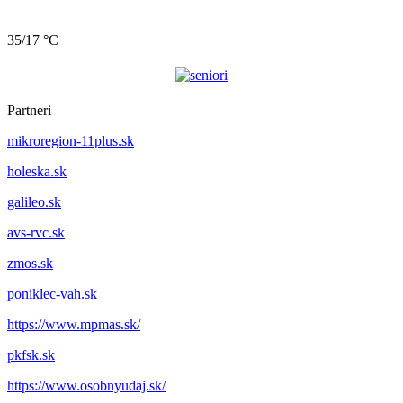
35/17 °C
Partneri
mikroregion-11plus.sk
holeska.sk
galileo.sk
avs-rvc.sk
zmos.sk
poniklec-vah.sk
https://www.mpmas.sk/
pkfsk.sk
https://www.osobnyudaj.sk/