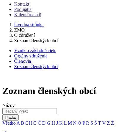
Kontakt
Podujatia
Kalendár akcií
Úvodná stránka
ZMO
O združení
Zoznam členských obcí
Vznik a základné ciele
Orgány združenia
Členovia
Zoznam členských obcí
Zoznam členských obcí
Názov
Hľadať
Všetko
A
B
CH
C
Č
D
G
H
J
K
L
M
N
O
P
R
S
Š
T
V
Z
Ž