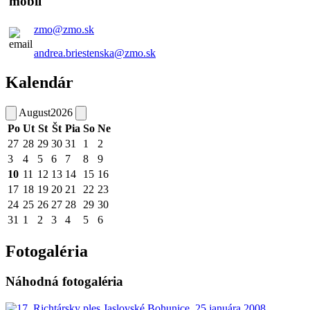
zmo@zmo.sk
andrea.briestenska@zmo.sk
Kalendár
August
2026
Po
Ut
St
Št
Pia
So
Ne
27
28
29
30
31
1
2
3
4
5
6
7
8
9
10
11
12
13
14
15
16
17
18
19
20
21
22
23
24
25
26
27
28
29
30
31
1
2
3
4
5
6
Fotogaléria
Náhodná fotogaléria