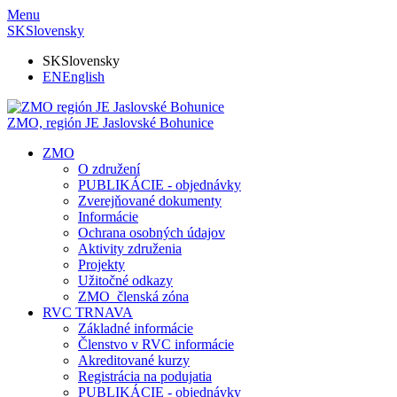
Menu
SK
Slovensky
SK
Slovensky
EN
English
ZMO, región JE
Jaslovské Bohunice
ZMO
O združení
PUBLIKÁCIE - objednávky
Zverejňované dokumenty
Informácie
Ochrana osobných údajov
Aktivity združenia
Projekty
Užitočné odkazy
ZMO_členská zóna
RVC TRNAVA
Základné informácie
Členstvo v RVC informácie
Akreditované kurzy
Registrácia na podujatia
PUBLIKÁCIE - objednávky