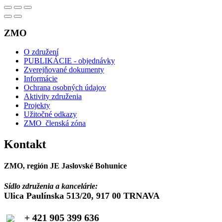
ZMO
O združení
PUBLIKÁCIE - objednávky
Zverejňované dokumenty
Informácie
Ochrana osobných údajov
Aktivity združenia
Projekty
Užitočné odkazy
ZMO_členská zóna
Kontakt
ZMO, región JE Jaslovské Bohunice
Sídlo združenia a kancelárie:
Ulica Paulínska 513/20, 917 00 TRNAVA
+ 421 905 399 636