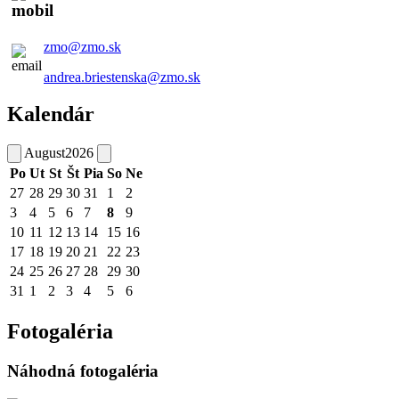
zmo@zmo.sk
andrea.briestenska@zmo.sk
Kalendár
August
2026
Po
Ut
St
Št
Pia
So
Ne
27
28
29
30
31
1
2
3
4
5
6
7
8
9
10
11
12
13
14
15
16
17
18
19
20
21
22
23
24
25
26
27
28
29
30
31
1
2
3
4
5
6
Fotogaléria
Náhodná fotogaléria