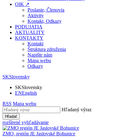
OIK ↗
Poslanie, Členovia
Aktivity
Kontakt, Odkazy
PODUJATIA
AKTUALITY
KONTAKTY
Kontakt
Štruktura združenia
Napište nám
Mapa webu
Odkazy
SK
Slovensky
SK
Slovensky
EN
English
RSS
Mapa webu
Hľadaný výraz
Hľadať
rozšírené vyhľadávanie
ZMO, región JE
Jaslovské Bohunice