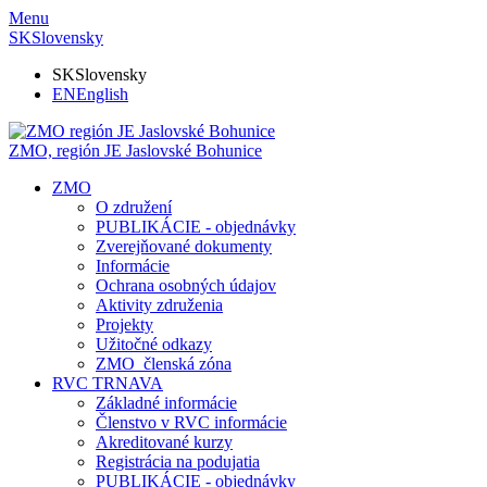
Menu
SK
Slovensky
SK
Slovensky
EN
English
ZMO, región JE
Jaslovské Bohunice
ZMO
O združení
PUBLIKÁCIE - objednávky
Zverejňované dokumenty
Informácie
Ochrana osobných údajov
Aktivity združenia
Projekty
Užitočné odkazy
ZMO_členská zóna
RVC TRNAVA
Základné informácie
Členstvo v RVC informácie
Akreditované kurzy
Registrácia na podujatia
PUBLIKÁCIE - objednávky