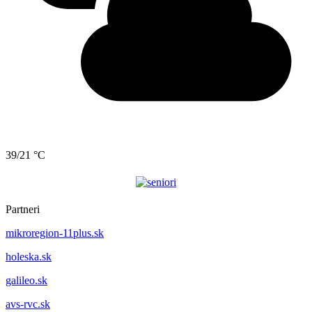
39/21 °C
Partneri
mikroregion-11plus.sk
holeska.sk
galileo.sk
avs-rvc.sk