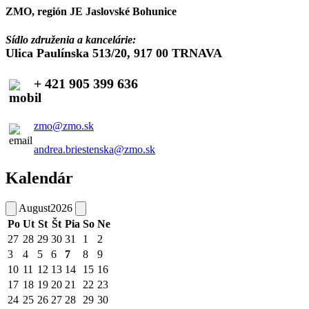
ZMO, región JE Jaslovské Bohunice
Sídlo združenia a kancelárie:
Ulica Paulínska 513/20, 917 00 TRNAVA
+ 421 905 399 636
zmo@zmo.sk
andrea.briestenska@zmo.sk
Kalendár
August
2026
Po
Ut
St
Št
Pia
So
Ne
27
28
29
30
31
1
2
3
4
5
6
7
8
9
10
11
12
13
14
15
16
17
18
19
20
21
22
23
24
25
26
27
28
29
30