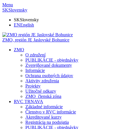
Menu
SK
Slovensky
SK
Slovensky
EN
English
ZMO, región JE
Jaslovské Bohunice
ZMO
O združení
PUBLIKÁCIE - objednávky
Zverejňované dokumenty
Informácie
Ochrana osobných údajov
Aktivity združenia
Projekty
Užitočné odkazy
ZMO_členská zóna
RVC TRNAVA
Základné informácie
Členstvo v RVC informácie
Akreditované kurzy
Registrácia na podujatia
PUBLIKÁCIE - objednávky