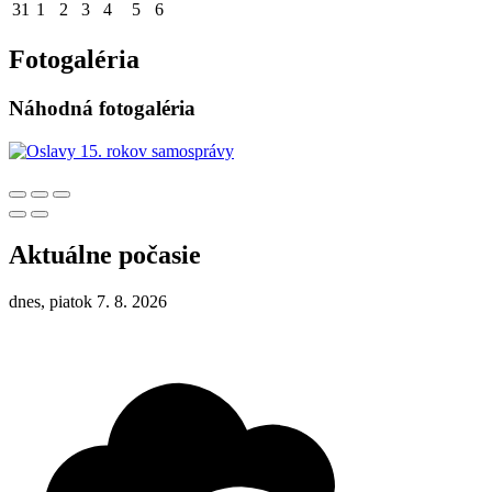
31
1
2
3
4
5
6
Fotogaléria
Náhodná fotogaléria
Aktuálne počasie
dnes, piatok 7. 8. 2026