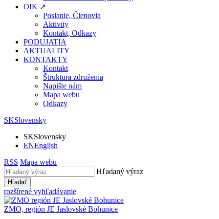
OIK ↗
Poslanie, Členovia
Aktivity
Kontakt, Odkazy
PODUJATIA
AKTUALITY
KONTAKTY
Kontakt
Štruktura združenia
Napište nám
Mapa webu
Odkazy
SK
Slovensky
SK
Slovensky
EN
English
RSS
Mapa webu
Hľadaný výraz
Hľadať
rozšírené vyhľadávanie
ZMO, región JE
Jaslovské Bohunice