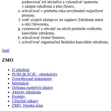
podnecovať ich iniciatívu a vykonávať opatrenia
v záujme združenia a jeho členov,
schvaľovať v priebehu roka nevyhnutné rozpočtové
presuny,
voliť svojich zástupcov do orgánov Združenia miest
a obcí Slovenska,
vymenovať a odvolať na návrh predsedu vedúceho
kancelárie združenia,
schvaľovať čestné členstvo,
schvaľovať organizačnú štruktúru kancelárie združenia.
Späť
ZMO
O združení
PUBLIKÁCIE - objednávky
Zverejňované dokumenty
Informácie
Ochrana osobných údajov
Aktivity združenia
Projekty
Užitočné odkazy
ZMO_členská zóna