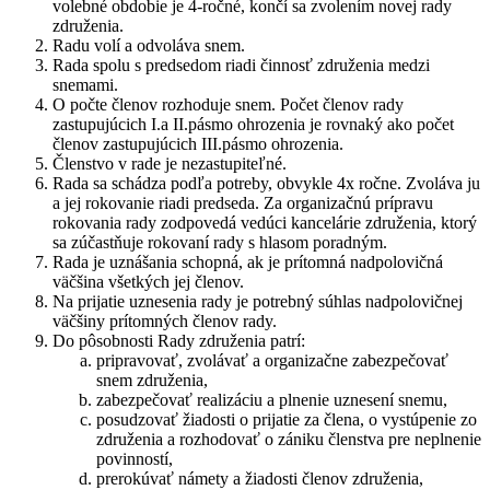
volebné obdobie je 4-ročné, končí sa zvolením novej rady
združenia.
Radu volí a odvoláva snem.
Rada spolu s predsedom riadi činnosť združenia medzi
snemami.
O počte členov rozhoduje snem. Počet členov rady
zastupujúcich I.a II.pásmo ohrozenia je rovnaký ako počet
členov zastupujúcich III.pásmo ohrozenia.
Členstvo v rade je nezastupiteľné.
Rada sa schádza podľa potreby, obvykle 4x ročne. Zvoláva ju
a jej rokovanie riadi predseda. Za organizačnú prípravu
rokovania rady zodpovedá vedúci kancelárie združenia, ktorý
sa zúčastňuje rokovaní rady s hlasom poradným.
Rada je uznášania schopná, ak je prítomná nadpolovičná
väčšina všetkých jej členov.
Na prijatie uznesenia rady je potrebný súhlas nadpolovičnej
väčšiny prítomných členov rady.
Do pôsobnosti Rady združenia patrí:
pripravovať, zvolávať a organizačne zabezpečovať
snem združenia,
zabezpečovať realizáciu a plnenie uznesení snemu,
posudzovať žiadosti o prijatie za člena, o vystúpenie zo
združenia a rozhodovať o zániku členstva pre neplnenie
povinností,
prerokúvať námety a žiadosti členov združenia,