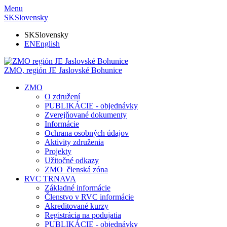
Menu
SK
Slovensky
SK
Slovensky
EN
English
ZMO, región JE
Jaslovské Bohunice
ZMO
O združení
PUBLIKÁCIE - objednávky
Zverejňované dokumenty
Informácie
Ochrana osobných údajov
Aktivity združenia
Projekty
Užitočné odkazy
ZMO_členská zóna
RVC TRNAVA
Základné informácie
Členstvo v RVC informácie
Akreditované kurzy
Registrácia na podujatia
PUBLIKÁCIE - objednávky