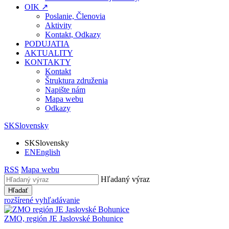
OIK ↗
Poslanie, Členovia
Aktivity
Kontakt, Odkazy
PODUJATIA
AKTUALITY
KONTAKTY
Kontakt
Štruktura združenia
Napište nám
Mapa webu
Odkazy
SK
Slovensky
SK
Slovensky
EN
English
RSS
Mapa webu
Hľadaný výraz
Hľadať
rozšírené vyhľadávanie
ZMO, región JE
Jaslovské Bohunice