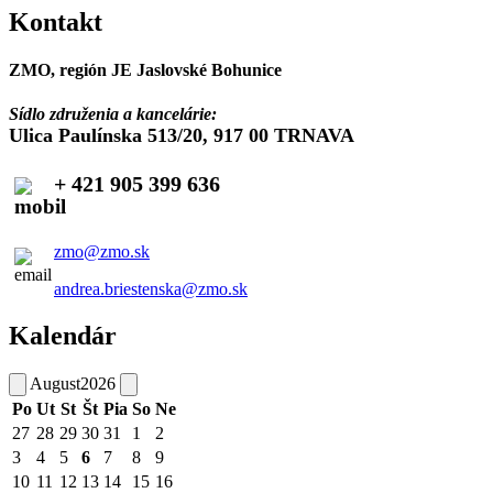
Kontakt
ZMO, región JE Jaslovské Bohunice
Sídlo združenia a kancelárie:
Ulica Paulínska 513/20, 917 00 TRNAVA
+ 421 905 399 636
zmo@zmo.sk
andrea.briestenska@zmo.sk
Kalendár
August
2026
Po
Ut
St
Št
Pia
So
Ne
27
28
29
30
31
1
2
3
4
5
6
7
8
9
10
11
12
13
14
15
16