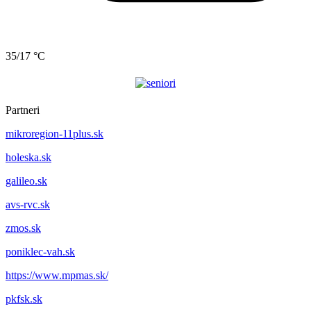
35/17 °C
Partneri
mikroregion-11plus.sk
holeska.sk
galileo.sk
avs-rvc.sk
zmos.sk
poniklec-vah.sk
https://www.mpmas.sk/
pkfsk.sk