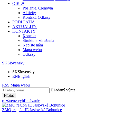
OIK ↗
Poslanie, Členovia
Aktivity
Kontakt, Odkazy
PODUJATIA
AKTUALITY
KONTAKTY
Kontakt
Štruktura združenia
Napište nám
Mapa webu
Odkazy
SK
Slovensky
SK
Slovensky
EN
English
RSS
Mapa webu
Hľadaný výraz
Hľadať
rozšírené vyhľadávanie
ZMO, región JE
Jaslovské Bohunice