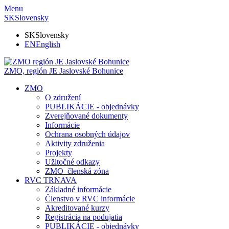
Menu
SK
Slovensky
SK
Slovensky
EN
English
ZMO, región JE
Jaslovské Bohunice
ZMO
O združení
PUBLIKÁCIE - objednávky
Zverejňované dokumenty
Informácie
Ochrana osobných údajov
Aktivity združenia
Projekty
Užitočné odkazy
ZMO_členská zóna
RVC TRNAVA
Základné informácie
Členstvo v RVC informácie
Akreditované kurzy
Registrácia na podujatia
PUBLIKÁCIE - objednávky