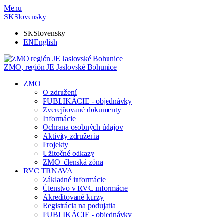
Menu
SK
Slovensky
SK
Slovensky
EN
English
ZMO, región JE
Jaslovské Bohunice
ZMO
O združení
PUBLIKÁCIE - objednávky
Zverejňované dokumenty
Informácie
Ochrana osobných údajov
Aktivity združenia
Projekty
Užitočné odkazy
ZMO_členská zóna
RVC TRNAVA
Základné informácie
Členstvo v RVC informácie
Akreditované kurzy
Registrácia na podujatia
PUBLIKÁCIE - objednávky