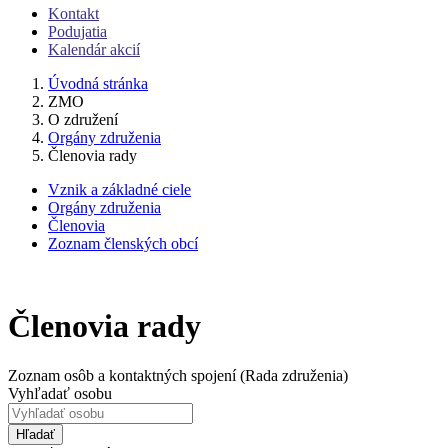
Kontakt
Podujatia
Kalendár akcií
Úvodná stránka
ZMO
O združení
Orgány združenia
Členovia rady
Vznik a základné ciele
Orgány združenia
Členovia
Zoznam členských obcí
Členovia rady
Zoznam osôb a kontaktných spojení (Rada združenia)
Vyhľadať osobu
Hľadať