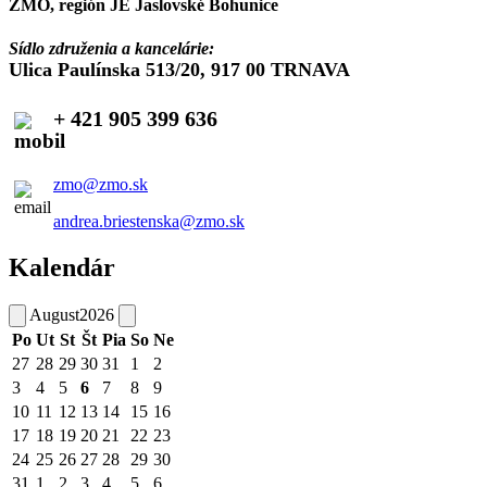
ZMO, región JE Jaslovské Bohunice
Sídlo združenia a kancelárie:
Ulica Paulínska 513/20, 917 00 TRNAVA
+ 421 905 399 636
zmo@zmo.sk
andrea.briestenska@zmo.sk
Kalendár
August
2026
Po
Ut
St
Št
Pia
So
Ne
27
28
29
30
31
1
2
3
4
5
6
7
8
9
10
11
12
13
14
15
16
17
18
19
20
21
22
23
24
25
26
27
28
29
30
31
1
2
3
4
5
6