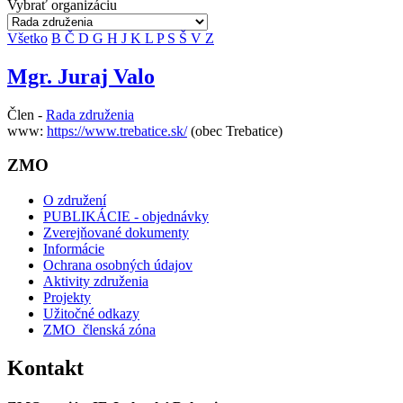
Vybrať organizáciu
Všetko
B
Č
D
G
H
J
K
L
P
S
Š
V
Z
Mgr. Juraj Valo
Člen -
Rada združenia
www:
https://www.trebatice.sk/
(obec Trebatice)
ZMO
O združení
PUBLIKÁCIE - objednávky
Zverejňované dokumenty
Informácie
Ochrana osobných údajov
Aktivity združenia
Projekty
Užitočné odkazy
ZMO_členská zóna
Kontakt