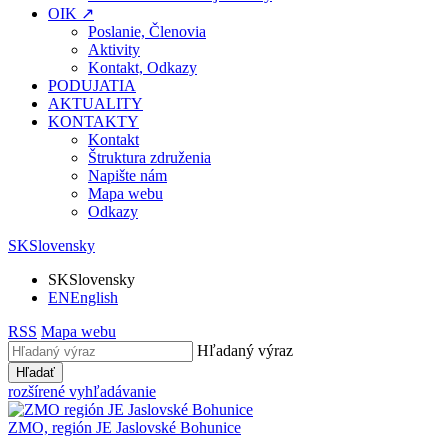
OIK ↗
Poslanie, Členovia
Aktivity
Kontakt, Odkazy
PODUJATIA
AKTUALITY
KONTAKTY
Kontakt
Štruktura združenia
Napište nám
Mapa webu
Odkazy
SK
Slovensky
SK
Slovensky
EN
English
RSS
Mapa webu
Hľadaný výraz
Hľadať
rozšírené vyhľadávanie
ZMO, región JE
Jaslovské Bohunice